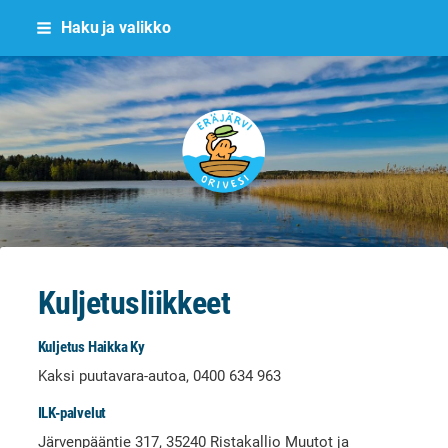
Siirry
Haku ja valikko
sivun
sisältöön
Eräjärvi
Kuljetusliikkeet
Kuljetus Haikka Ky
Kaksi puutavara-autoa, 0400 634 963
ILK-palvelut
Järvenpääntie 317, 35240 Ristakallio Muutot ja