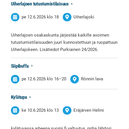
Uiherlajoen tutustumistilaisuus
pe 12.6.2026
klo 18
Uiherlajoki
Uiherlajoen osakaskunta järjestää kaikille avoimen
tutustumistilaisuuden juuri kunnostettuun ja ruopattuun
Uiherlajokeen. Lisätiedot Purkiainen 24/2026.
Siipibuffa
pe 12.6.2026
klo 16
–
20
Rönnin lava
Kylätupa
ke 10.6.2026
klo 13
Eräjärven Helmi
kylätuvassa aiheena suomi.fi valtuutus, pirha lähitori.