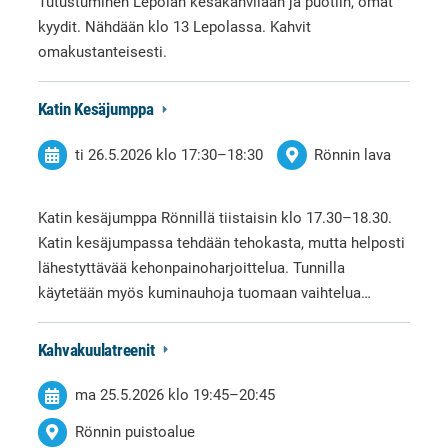
Tutustuminen Lepolan kesäkahvilaan ja puotiin, omat
kyydit. Nähdään klo 13 Lepolassa. Kahvit
omakustanteisesti.
Katin Kesäjumppa
ti 26.5.2026
klo 17:30
–
18:30
Rönnin lava
Katin kesäjumppa Rönnillä tiistaisin klo 17.30–18.30.
Katin kesäjumpassa tehdään tehokasta, mutta helposti
lähestyttävää kehonpainoharjoittelua. Tunnilla
käytetään myös kuminauhoja tuomaan vaihtelua…
Kahvakuulatreenit
ma 25.5.2026
klo 19:45
–
20:45
Rönnin puistoalue