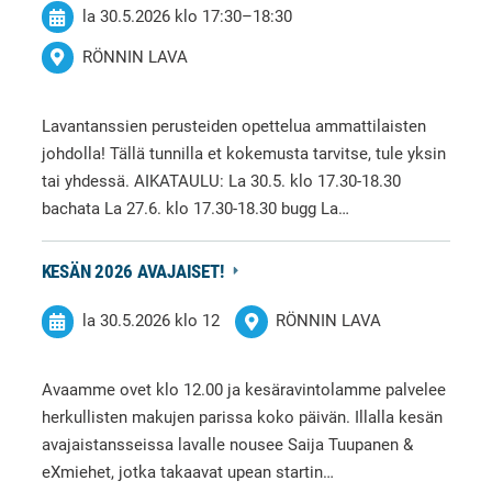
la 30.5.2026
klo 17:30
–
18:30
RÖNNIN LAVA
Lavantanssien perusteiden opettelua ammattilaisten
johdolla! Tällä tunnilla et kokemusta tarvitse, tule yksin
tai yhdessä. AIKATAULU: La 30.5. klo 17.30-18.30
bachata La 27.6. klo 17.30-18.30 bugg La…
KESÄN 2026 AVAJAISET!
la 30.5.2026
klo 12
RÖNNIN LAVA
Avaamme ovet klo 12.00 ja kesäravintolamme palvelee
herkullisten makujen parissa koko päivän. Illalla kesän
avajaistansseissa lavalle nousee Saija Tuupanen &
eXmiehet, jotka takaavat upean startin…