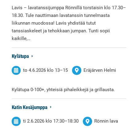
Lavis – lavatanssijumppa Rönnillä torstaisin klo 17.30–
18.30. Tule nauttimaan lavatanssin tunnelmasta
liikunnan muodossa! Lavis yhdistää tutut
tanssiaskeleet ja tehokkaan jumpan. Tunti sopii
kaikille,…
Kylätupa
to 4.6.2026
klo 13
–
15
Eräjärven Helmi
Kylätupa 0-100+, yhteisiä pihaleikkejä ja grillausta.
Katin Kesäjumppa
ti 2.6.2026
klo 17:30
–
18:30
Rönnin lava