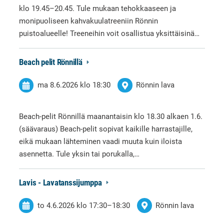
klo 19.45–20.45. Tule mukaan tehokkaaseen ja
monipuoliseen kahvakuulatreeniin Rönnin
puistoalueelle! Treeneihin voit osallistua yksittäisinä…
Beach pelit Rönnillä
ma 8.6.2026
klo 18:30
Rönnin lava
Beach-pelit Rönnillä maanantaisin klo 18.30 alkaen 1.6.
(säävaraus) Beach-pelit sopivat kaikille harrastajille,
eikä mukaan lähteminen vaadi muuta kuin iloista
asennetta. Tule yksin tai porukalla,…
Lavis - Lavatanssijumppa
to 4.6.2026
klo 17:30
–
18:30
Rönnin lava