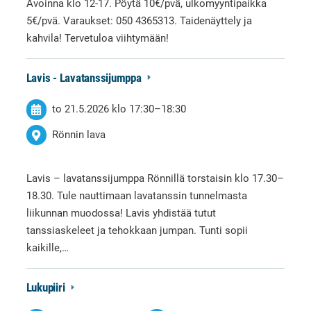
Avoinna klo 12-17. Pöytä 10€/pvä, ulkomyyntipaikka
5€/pvä. Varaukset: 050 4365313. Taidenäyttely ja
kahvila! Tervetuloa viihtymään!
Lavis - Lavatanssijumppa
to 21.5.2026
klo 17:30
–
18:30
Rönnin lava
Lavis – lavatanssijumppa Rönnillä torstaisin klo 17.30–
18.30. Tule nauttimaan lavatanssin tunnelmasta
liikunnan muodossa! Lavis yhdistää tutut
tanssiaskeleet ja tehokkaan jumpan. Tunti sopii
kaikille,…
Lukupiiri