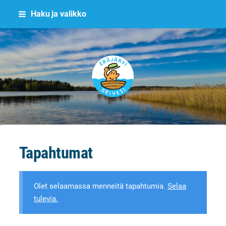
Siirry
Haku ja valikko
sivun
sisältöön
Eräjärvi
Tapahtumat
Olet selaamassa menneitä tapahtumia.
Selaa
tulevia.