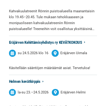
Kahvakuulatreenit Rönnin puistoalueella maanantaisin
klo 19.45–20.45. Tule mukaan tehokkaaseen ja
monipuoliseen kahvakuulatreeniin Rönnin
puistoalueelle! Treeneihin voit osallistua yksittäisinä…
Eräjärven Kehittämisyhdistys ry KEVÄTKOKOUS
su 24.5.2026
klo 16
Eräjärven Uimala
Käsitellään sääntöjen määräämät asiat. Tervetuloa!
Helmen kevätkirppis
la-su
23.
–
24.5.2026
Eräjärven Helmi