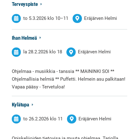
Terveyspiste
to 5.3.2026
klo 10
–
11
Eräjärven Helmi
Ihan Helmeä
la 28.2.2026
klo 18
Eräjärven Helmi
Ohjelmaa - musiikkia - tanssia ** MAININKI SOI **
Ohjelmallisia helmiä ** Puffetti. Helmein asu palkitaan!
Vapaa pääsy - Tervetuloa!
Kylätupa
to 26.2.2026
klo 11
Eräjärven Helmi
Opiskelijoiden tietovisa ja muuta ohjelmaa. Tarjolla