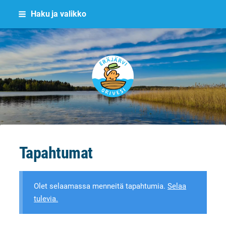
Siirry
Haku ja valikko
sivun
sisältöön
Eräjärvi
Tapahtumat
Olet selaamassa menneitä tapahtumia.
Selaa
tulevia.