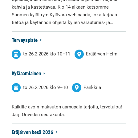
kahvia ja kastettavaa. Klo 14 alkaen katsomme
Suomen kylät ry:n Kylävara webinaaria, joka tarjoaa
tietoa ja käytännön ohjeita kylien varautumis- ja…
Terveyspiste
to 26.2.2026
klo 10
–
11
Eräjärven Helmi
Kyläaamiainen
to 26.2.2026
klo 9
–
10
Pankkila
Kaikille avoin maksuton aamupala tarjoilu, tervetuloa!
Järj. Oriveden seurakunta.
Eräjärven kesä 2026