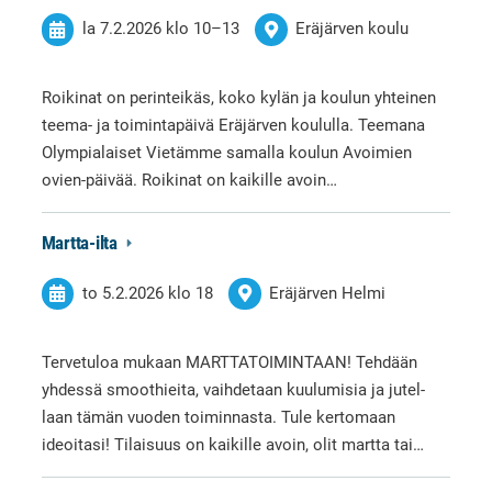
la 7.2.2026
klo 10
–
13
Eräjärven koulu
Roikinat on perinteikäs, koko kylän ja koulun yhteinen
teema- ja toimintapäivä Eräjärven koululla. Teemana
Olympialaiset Vietämme samalla koulun Avoimien
ovien-päivää. Roikinat on kaikille avoin…
Martta-ilta
to 5.2.2026
klo 18
Eräjärven Helmi
Tervetuloa mukaan MARTTATOIMINTAAN! Tehdään
yhdessä smoothieita, vaihdetaan kuulumisia ja jutel-
laan tämän vuoden toiminnasta. Tule kertomaan
ideoitasi! Tilaisuus on kaikille avoin, olit martta tai…