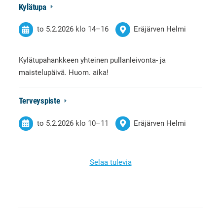
Kylätupa
to 5.2.2026
klo 14
–
16
Eräjärven Helmi
Kylätupahankkeen yhteinen pullanleivonta- ja
maistelupäivä. Huom. aika!
Terveyspiste
to 5.2.2026
klo 10
–
11
Eräjärven Helmi
Selaa tulevia