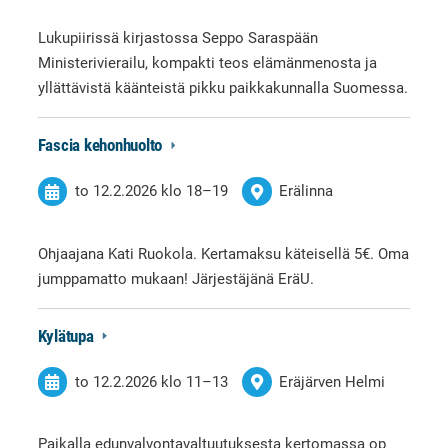
Lukupiirissä kirjastossa Seppo Saraspään
Ministerivierailu, kompakti teos elämänmenosta ja
yllättävistä käänteistä pikku paikkakunnalla Suomessa.
Fascia kehonhuolto
to 12.2.2026
klo 18
–
19
Erälinna
Ohjaajana Kati Ruokola. Kertamaksu käteisellä 5€. Oma
jumppamatto mukaan! Järjestäjänä EräU.
Kylätupa
to 12.2.2026
klo 11
–
13
Eräjärven Helmi
Paikalla edunvalvontavaltuutuksesta kertomassa op