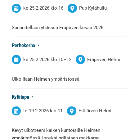
ke 25.2.2026
klo 16
Pub Kylähullu
Suunnitellaan yhdessä Eräjärven kesää 2026.
Perhekerho
ke 25.2.2026
klo 10
–
12
Eräjärven Helmi
Ulkoillaan Helmen ympäristössä.
Kylätupa
to 19.2.2026
klo 11
Eräjärven Helmi
Kevyt ulkotreeni kaiken kuntoisille Helmen
ympäristössä, lopuksi grillataan makkaraa.