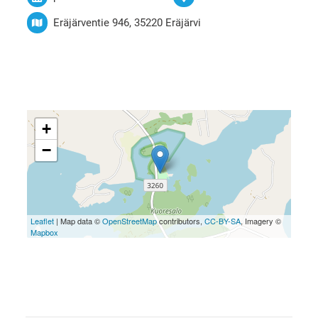
Eräjärventie 946, 35220 Eräjärvi
+
−
Leaflet
| Map data ©
OpenStreetMap
contributors,
CC-BY-SA
, Imagery ©
Mapbox