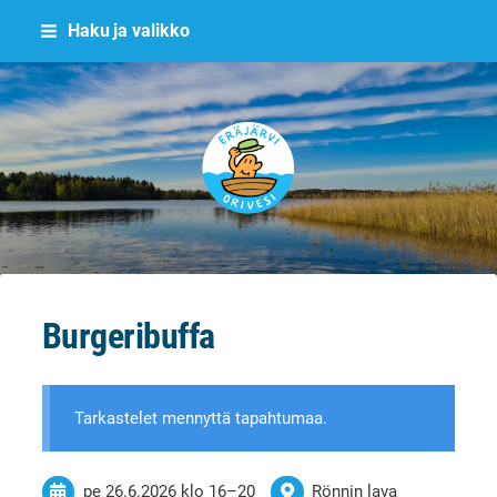
Siirry
Haku ja valikko
sivun
sisältöön
Eräjärvi
Burgeribuffa
Tarkastelet mennyttä tapahtumaa.
pe 26.6.2026
klo 16
–
20
Rönnin lava