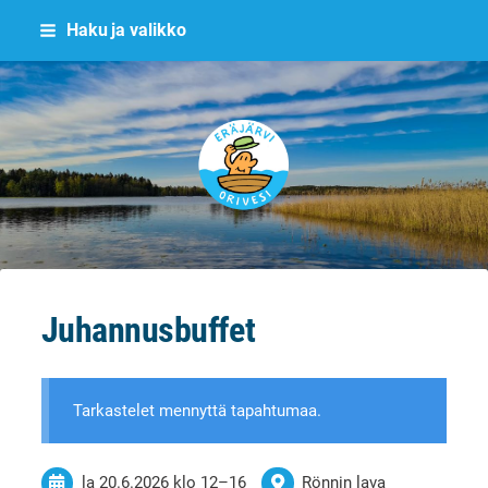
Siirry
Haku ja valikko
sivun
sisältöön
Eräjärvi
Juhannusbuffet
Tarkastelet mennyttä tapahtumaa.
la 20.6.2026
klo 12
–
16
Rönnin lava