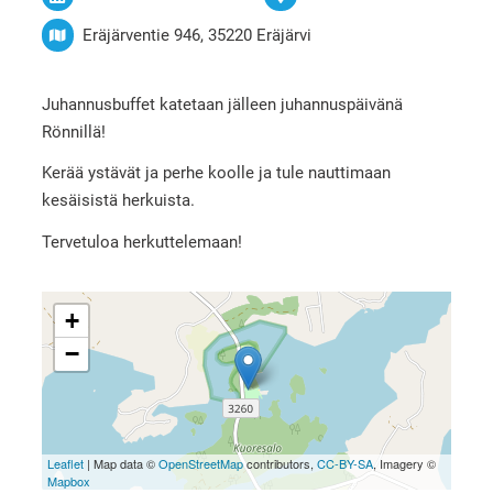
Eräjärventie 946, 35220 Eräjärvi
Juhannusbuffet katetaan jälleen juhannuspäivänä
Rönnillä!
Kerää ystävät ja perhe koolle ja tule nauttimaan
kesäisistä herkuista.
Tervetuloa herkuttelemaan!
+
−
Leaflet
| Map data ©
OpenStreetMap
contributors,
CC-BY-SA
, Imagery ©
Mapbox