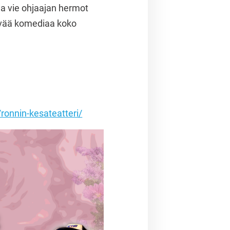
ja vie ohjaajan hermot
rsyvää komediaa koko
i/ronnin-kesateatteri/