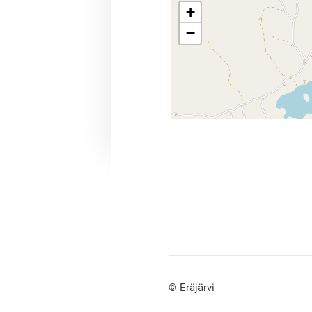
+
−
©
Eräjärvi