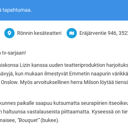
ä tapahtumaa.
Rönnin kesäteatteri
Eräjärventie 946, 352
 tv-sarjaan!
iskonsa Lizin kanssa uuden teatteriproduktion harjoituks
 sävyjä, kun mukaan ilmestyvät Emmetin naapurin värikkää
Onslow. Myös arvoituksellinen herra Milson löytää tiens
 kunnes paikalle saapuu kutsumatta seurapiirien itseoikeu
n haltuunsa vastalauseista piittaamatta. Kyseessä on ti
lmaisee,
“Bouquet”
(bukee).