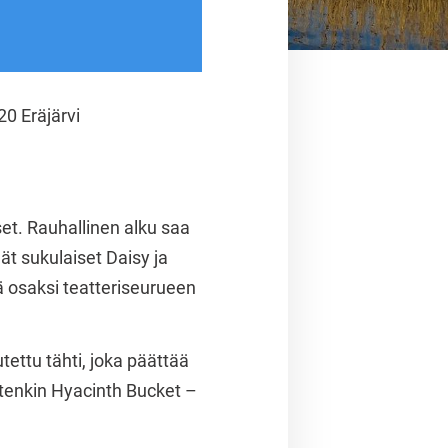
20 Eräjärvi
et. Rauhallinen alku saa
t sukulaiset Daisy ja
ä osaksi teatteriseurueen
tettu tähti, joka päättää
etenkin Hyacinth Bucket –