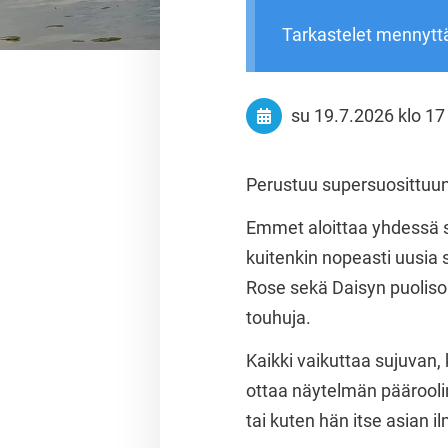
Tarkastelet mennytt
su 19.7.2026
klo 17
Perustuu supersuosittuun
Emmet aloittaa yhdessä s
kuitenkin nopeasti uusia
Rose sekä Daisyn puoliso 
touhuja.
Kaikki vaikuttaa sujuvan,
ottaa näytelmän päärooli
tai kuten hän itse asian i