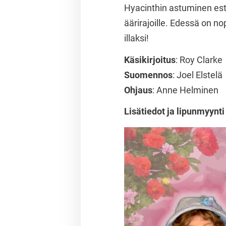
Hyacinthin astuminen estr
äärirajoille. Edessä on n
illaksi!
Käsikirjoitus
: Roy Clarke
Suomennos
: Joel Elstelä
Ohjaus
: Anne Helminen
Lisätiedot ja lipunmyynt