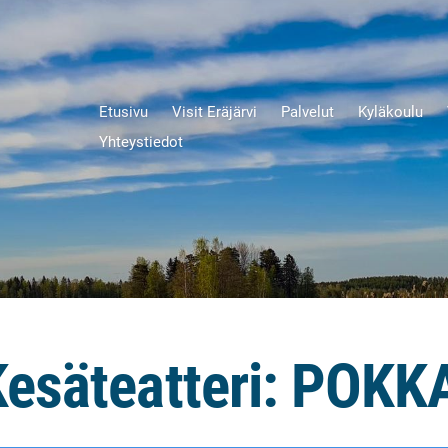
Etusivu
Visit Eräjärvi
Palvelut
Kyläkoulu
Yhteystiedot
Kesäteatteri: POKK