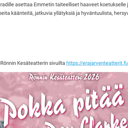
adille asettaa Emmetin taiteelliset haaveet koetukselle 
opeita käänteitä, jatkuvia yllätyksiä ja hyväntuulista, he
i
Rönnin Kesäteatterin sivuilta
https://erajarventeatterit.f