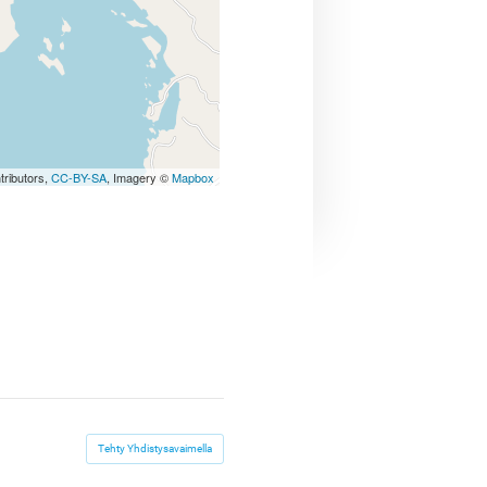
tributors,
CC-BY-SA
, Imagery ©
Mapbox
Tehty Yhdistysavaimella