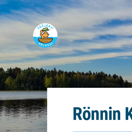
Siirry
sivun
sisältöön
Eräjärvi
Rönnin 