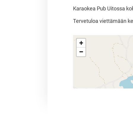
Karaokea Pub Uitossa koko
Tervetuloa viettämään kes
+
−