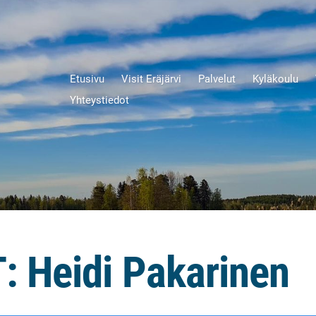
Etusivu
Visit Eräjärvi
Palvelut
Kyläkoulu
Yhteystiedot
: Heidi Pakarinen