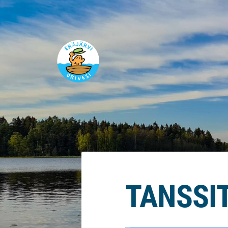
Siirry
sivun
sisältöön
Eräjärvi
TANSSIT