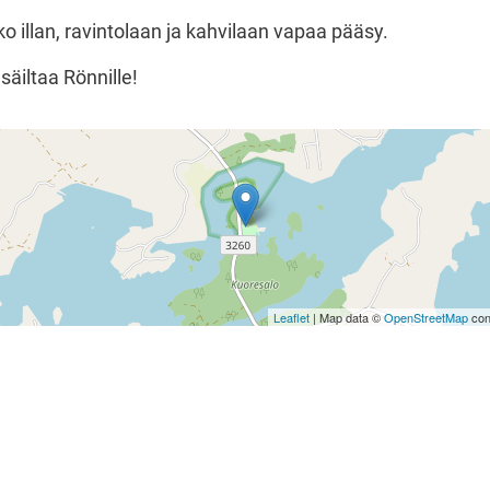
 illan, ravintolaan ja kahvilaan vapaa pääsy.
äiltaa Rönnille!
Leaflet
| Map data ©
OpenStreetMap
con