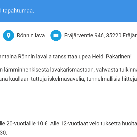
ä tapahtumaa.
Rönnin lava
Eräjärventie 946, 35220 Eräjär
ntaina Rönnin lavalla tanssittaa upea Heidi Pakarinen!
n lämminhenkisestä lavakarismastaan, vahvasta tulkinn
ikana kuullaan tuttuja iskelmäsäveliä, tunnelmallisia hit
lle 20-vuotiaille 10 €. Alle 12-vuotiaat veloituksetta huol
.30.