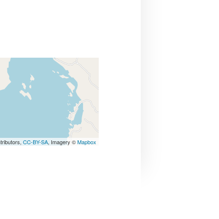
tributors,
CC-BY-SA
, Imagery ©
Mapbox