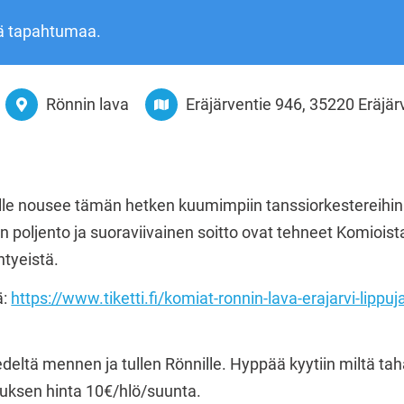
ä tapahtumaa.
Rönnin lava
Eräjärventie 946, 35220 Eräjär
le nousee tämän hetken kuumimpiin tanssiorkestereihin
in poljento ja suoraviivainen soitto ovat tehneet Komio
tyeistä.
ä:
https://www.tiketti.fi/komiat-ronnin-lava-erajarvi-lipp
!
edeltä mennen ja tullen Rönnille. Hyppää kyytiin miltä tah
uksen hinta 10€/hlö/suunta.