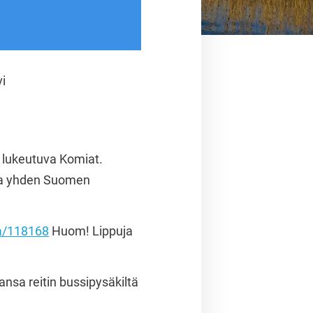
vi
 lukeutuva Komiat.
ista yhden Suomen
uja/118168
Huom! Lippuja
ansa reitin bussipysäkiltä