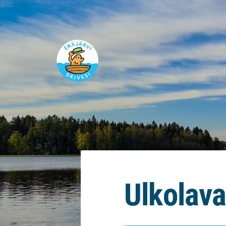
Siirry
sivun
sisältöön
Eräjärvi
Ulkolava