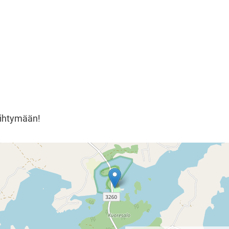
iihtymään!