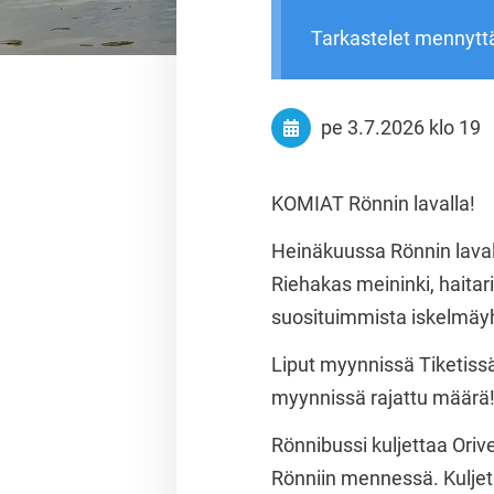
Tarkastelet mennytt
pe 3.7.2026
klo 19
KOMIAT Rönnin lavalla!
Heinäkuussa Rönnin laval
Riehakas meininki, haitar
suosituimmista iskelmäyh
Liput myynnissä Tiketiss
myynnissä rajattu määrä
Rönnibussi kuljettaa Oriv
Rönniin mennessä. Kuljet