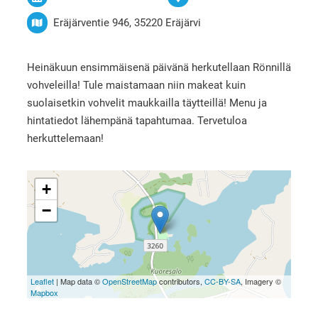
Eräjärventie 946, 35220 Eräjärvi
Heinäkuun ensimmäisenä päivänä herkutellaan Rönnillä
vohveleilla! Tule maistamaan niin makeat kuin
suolaisetkin vohvelit maukkailla täytteillä! Menu ja
hintatiedot lähempänä tapahtumaa. Tervetuloa
herkuttelemaan!
+
−
Leaflet
| Map data ©
OpenStreetMap
contributors,
CC-BY-SA
, Imagery ©
Mapbox