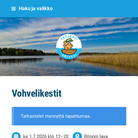
Siirry
Haku ja valikko
sivun
sisältöön
Eräjärvi
Vohvelikestit
Tarkastelet mennyttä tapahtumaa.
ke 1.7.2026
klo 12
–
20
Rönnin lava