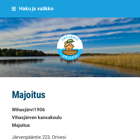
Siirry
Haku ja valikko
sivun
sisältöön
Eräjärvi
Majoitus
Wihasjärvi1906
Vihasjärven kansakoulu
Majoitus
Järvenpääntie 223, Orivesi