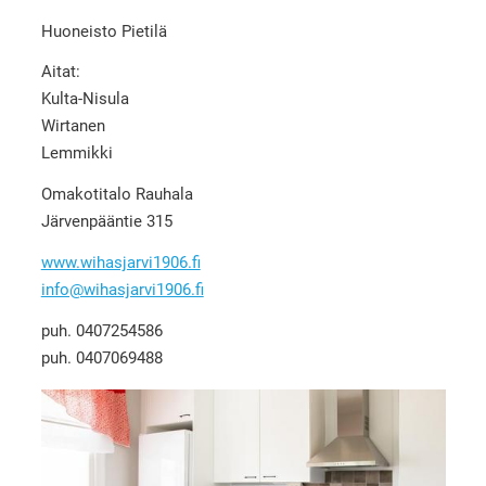
Huoneisto Pietilä
Aitat:
Kulta-Nisula
Wirtanen
Lemmikki
Omakotitalo Rauhala
Järvenpääntie 315
www.wihasjarvi1906.fi
info@wihasjarvi1906.fi
puh. 0407254586
puh. 0407069488