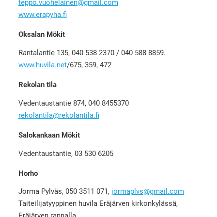
teppo.vuohelainen@gmail.com
www.erapyha.fi
Oksalan Mökit
Rantalantie 135, 040 538 2370 / 040 588 8859.
www.huvila.net
/675, 359, 472
Rekolan tila
Vedentaustantie 874, 040 8455370
rekolantila@rekolantila.fi
Salokankaan Mökit
Vedentaustantie, 03 530 6205
Horho
Jorma Pylväs, 050 3511 071,
jormaplvs@gmail.com
Taiteilijatyyppinen huvila Eräjärven kirkonkylässä,
Eräjärven rannalla.