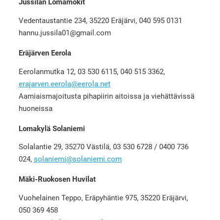
Jussilan Lomamökit
Vedentaustantie 234, 35220 Eräjärvi, 040 595 0131
hannu.jussila01@gmail.com
Eräjärven Eerola
Eerolanmutka 12, 03 530 6115, 040 515 3362,
erajarven.eerola@eerola.net
Aamiaismajoitusta pihapiirin aitoissa ja viehättävissä
huoneissa
Lomakylä Solaniemi
Solalantie 29, 35270 Västilä, 03 530 6728 / 0400 736
024,
solaniemi@solaniemi.com
Mäki-Ruokosen Huvilat
Vuohelainen Teppo, Eräpyhäntie 975, 35220 Eräjärvi,
050 369 458