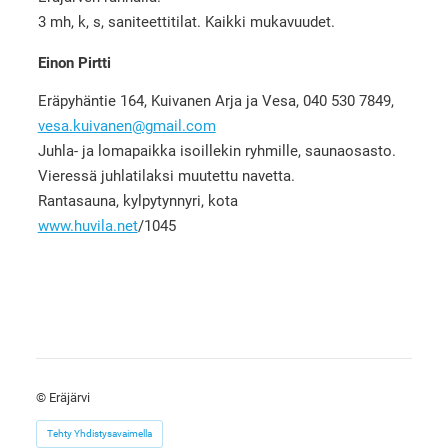
3 mh, k, s, saniteettitilat. Kaikki mukavuudet.
Einon Pirtti
Eräpyhäntie 164, Kuivanen Arja ja Vesa, 040 530 7849,
vesa.kuivanen@gmail.com
Juhla- ja lomapaikka isoillekin ryhmille, saunaosasto.
Vieressä juhlatilaksi muutettu navetta.
Rantasauna, kylpytynnyri, kota
www.huvila.net
/1045
©
Eräjärvi
Tehty Yhdistysavaimella