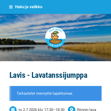
Siirry
Haku ja valikko
sivun
sisältöön
Eräjärvi
Lavis - Lavatanssijumppa
Tarkastelet mennyttä tapahtumaa.
to 2.7.2026
klo 17:30
–
18:30
Rönnin lava