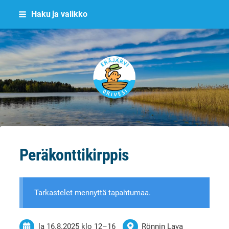
Siirry
Haku ja valikko
sivun
sisältöön
Eräjärvi
Peräkonttikirppis
Tarkastelet mennyttä tapahtumaa.
la 16.8.2025
klo 12
–
16
Rönnin Lava