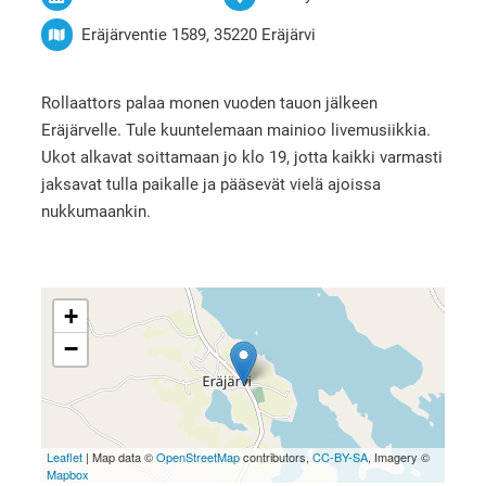
Eräjärventie 1589, 35220 Eräjärvi
Rollaattors palaa monen vuoden tauon jälkeen
Eräjärvelle. Tule kuuntelemaan mainioo livemusiikkia.
Ukot alkavat soittamaan jo klo 19, jotta kaikki varmasti
jaksavat tulla paikalle ja pääsevät vielä ajoissa
nukkumaankin.
+
−
Leaflet
| Map data ©
OpenStreetMap
contributors,
CC-BY-SA
, Imagery ©
Mapbox