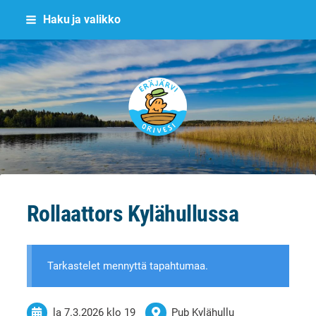
Siirry
Haku ja valikko
sivun
sisältöön
Eräjärvi
Rollaattors Kylähullussa
Tarkastelet mennyttä tapahtumaa.
la 7.3.2026
klo 19
Pub Kylähullu